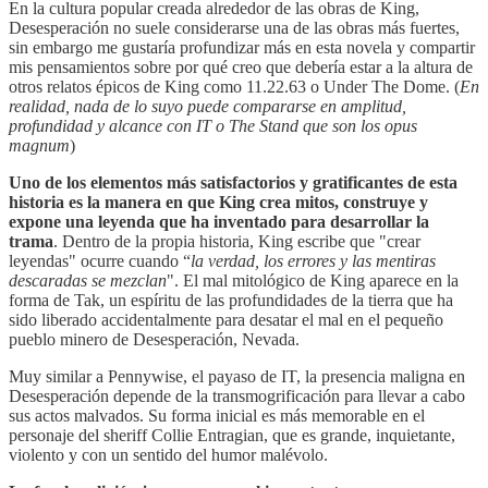
En la cultura popular creada alrededor de las obras de King,
Desesperación no suele considerarse una de las obras más fuertes,
sin embargo me gustaría profundizar más en esta novela y compartir
mis pensamientos sobre por qué creo que debería estar a la altura de
otros relatos épicos de King como 11.22.63 o Under The Dome. (
En
realidad, nada de lo suyo puede compararse en amplitud,
profundidad y alcance con IT o The Stand que son los opus
magnum
)
Uno de los elementos más satisfactorios y gratificantes de esta
historia es la manera en que King crea mitos, construye y
expone una leyenda que ha inventado para desarrollar la
trama
. Dentro de la propia historia, King escribe que "crear
leyendas" ocurre cuando “
la verdad, los errores y las mentiras
descaradas se mezclan
". El mal mitológico de King aparece en la
forma de Tak, un espíritu de las profundidades de la tierra que ha
sido liberado accidentalmente para desatar el mal en el pequeño
pueblo minero de Desesperación, Nevada.
Muy similar a Pennywise, el payaso de IT, la presencia maligna en
Desesperación depende de la transmogrificación para llevar a cabo
sus actos malvados. Su forma inicial es más memorable en el
personaje del sheriff Collie Entragian, que es grande, inquietante,
violento y con un sentido del humor malévolo.