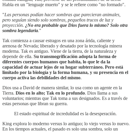
Habla en un "lenguaje muerto" y se le refiere como "no formado".
"
Las personas podían hacer sombras que parecieran animales,
pero seguían siendo solo sombras, pequeños trucos de luz y
proyección.
¿No era probable que Dios fuera lo mismo? Solo otra
sombra legendaria
.
"
Tak comienza a causar estragos en una zona árida, caliente y
arenosa de Nevada; liberado y desatado por la tecnología minera
moderna. Tak es antiguo. Viene de la tierra, de la naturaleza y
depende de ella.
Su transmogrificación adopta la forma de
diferentes cuerpos humanos que habita, lo que le da la
capacidad de actuar lejos de su hogar subterráneo. Pero está
limitado por la biología y la forma humana, y su presencia en el
cuerpo activa las debilidades del mismo
.
Dios usa a David de manera similar, lo usa como un agente en la
Tierra.
Dios en lo alto; Tak en lo profundo
. Dios llama a sus
voluntarios; mientras que Tak toma a sus designados. Es a través de
estas personas que libran su guerra.
El estado espiritual de incredulidad es la desesperación.
King explora lo moderno versus lo antiguo; lo viejo versus lo nuevo.
En los tiempos actuales, el pasado es solo una sombra, solo un