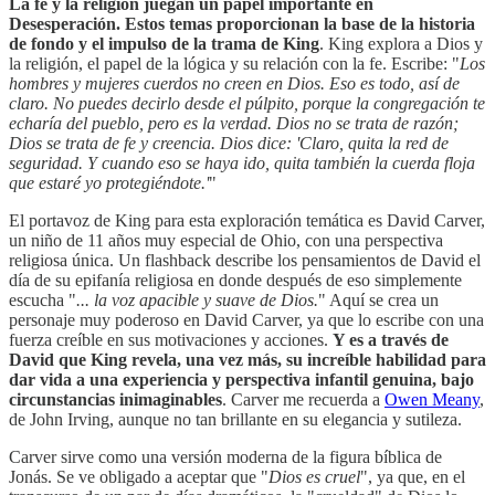
La fe y la religión juegan un papel importante en
Desesperación. Estos temas proporcionan la base de la historia
de fondo y el impulso de la trama de King
. King explora a Dios y
la religión, el papel de la lógica y su relación con la fe. Escribe: "
Los
hombres y mujeres cuerdos no creen en Dios. Eso es todo, así de
claro. No puedes decirlo desde el púlpito, porque la congregación te
echaría del pueblo, pero es la verdad. Dios no se trata de razón;
Dios se trata de fe y creencia. Dios dice: 'Claro, quita la red de
seguridad. Y cuando eso se haya ido, quita también la cuerda floja
que estaré yo protegiéndote.'
"
El portavoz de King para esta exploración temática es David Carver,
un niño de 11 años muy especial de Ohio, con una perspectiva
religiosa única. Un flashback describe los pensamientos de David el
día de su epifanía religiosa en donde después de eso simplemente
escucha "
... la voz apacible y suave de Dios.
" Aquí se crea un
personaje muy poderoso en David Carver, ya que lo escribe con una
fuerza creíble en sus motivaciones y acciones.
Y es a través de
David que King revela, una vez más, su increíble habilidad para
dar vida a una experiencia y perspectiva infantil genuina, bajo
circunstancias inimaginables
. Carver me recuerda a
Owen Meany
,
de John Irving, aunque no tan brillante en su elegancia y sutileza.
Carver sirve como una versión moderna de la figura bíblica de
Jonás. Se ve obligado a aceptar que "
Dios es cruel
", ya que, en el