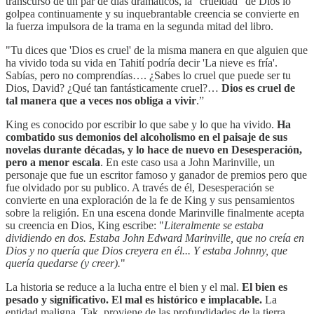
transcurso de un par de días dramáticos, la "crueldad" de Dios lo
golpea continuamente y su inquebrantable creencia se convierte en
la fuerza impulsora de la trama en la segunda mitad del libro.
"Tu dices que 'Dios es cruel' de la misma manera en que alguien que
ha vivido toda su vida en Tahití podría decir 'La nieve es fría'.
Sabías, pero no comprendías…. ¿Sabes lo cruel que puede ser tu
Dios, David? ¿Qué tan fantásticamente cruel?…
Dios es cruel de
tal manera que a veces nos obliga a vivir
.”
King es conocido por escribir lo que sabe y lo que ha vivido.
Ha
combatido sus demonios del alcoholismo en el paisaje de sus
novelas durante décadas, y lo hace de nuevo en Desesperación,
pero a menor escala
. En este caso usa a John Marinville, un
personaje que fue un escritor famoso y ganador de premios pero que
fue olvidado por su publico. A través de él, Desesperación se
convierte en una exploración de la fe de King y sus pensamientos
sobre la religión. En una escena donde Marinville finalmente acepta
su creencia en Dios, King escribe: "
Literalmente se estaba
dividiendo en dos. Estaba John Edward Marinville, que no creía en
Dios y no quería que Dios creyera en él... Y estaba Johnny, que
quería quedarse (y creer).
"
La historia se reduce a la lucha entre el bien y el mal.
El bien es
pesado y significativo. El mal es histórico e implacable.
La
entidad maligna, Tak, proviene de las profundidades de la tierra.