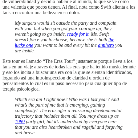
de vulnerabilidad y decidió hablarle al mundo, lo que se ve como
una valentía que pocos tienen. Al final, nota como Swift alienta a los
fans a encontrar una belleza en su dolor.
My singers would sit outside the party and complain
with you, but when you got your courage up, they
weren’t going to go inside,
ready for it
. Ms. Swift
doesn’t force you to choose, because she is both
the
lucky one
you want to be and every bit the
antihero
you
are inside.
Este tour es llamado “The Eras Tour” justamente porque lleva a los
fans en un viaje atraves de todas las eras que ha tenido musicalemnte
y eso los incita a buscar una era con la que se sientan identificados,
logrando asi una introinspeccion de claridad u orden de
pensamientos lo cual es un paso necesario para cualquier tipo de
terapia psicologica.
Which era am I right now? Who was I last year? And
what’s the part of me that is emerging, gaining
complexity? The eras offer a reassuring developmental
trajectory that includes them all. You may dress up as
1989
party girl, but it’s understood by everyone here
that you are also heartbroken and rageful and forgiving
and brave.