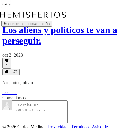
Suscribirse
Iniciar sesión
Los aliens y políticos te van a
perseguir.
oct 2, 2023
1
No juntos, obvio.
Leer →
Comentarios
© 2026 Carlos Medina
·
Privacidad
∙
Términos
∙
Aviso de