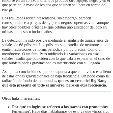
fundirse en un abrazo mortal que produce otro agujero negro y en el
que parte de la masa de los dos que se unen se libera en forma de
energía.
Los resultados recién presentados, sin embargo, parecen
corresponderse a parejas de agujeros negros supermasivos –aunque
hay otros posibles orígenes– que orbitan uno alrededor del otro en
órbitas de meses o incluso años.
La detección ha sido posible mediante el análisis de quince años de
señales de 68 púlsares. Los púlsares son estrellas de neutrones que
emiten radiaciones de forma periódica y muy precisa. Como un
metrónomo. O un faro. Pero midiendo las variaciones en esas
señales resulta que coinciden con lo que cabría esperar en el caso de
que hubiera ondas gravitacionales interfiriendo con su llegada.
Así que la conclusión es que todo apunta a que el universo está lleno
de estas ondas gravitacionales de baja frecuencia. Un poco como la
radiación de fondo de microondas,
que es un resto del Big Bang
que está presente en todo el universo, pero en otra frecuencia.
Otros links interesantes:
Por qué en ingles se refieren a los barcos con pronombre
femenino?
: Hace días hablábamos de esto ya que vimos algo