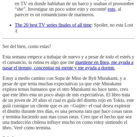
en TV en donde hablaban de un barco y usaban el pronombre
“she”. Investigue un poco sobre esto y encontré
esto
, al
parecer es un romanticismo de marineros.
The 20 best TV series finales of all time
: Spoiler, no esta Lost
:(
Ser del bien, como estas?
Esta semana empece a trabajar de nuevo y a pesar de todo el estrés y
el cansancio, la rutina es algo que me
mantiene en línea, me ayuda a
pasar el tiempo, concentrar mi mente y me ayuda a dormir.
Estoy a medio camino con Sopa de Miso de Ryū Murakami, y a
pesar de que tenia muchas expectativas ya que este Murakami
explora temas humanos que el otro Murakami no hace tanto, creo
que este libro esta un poco abajo de mis expectativas. El libro trata
de un joven de 20 años el cual es guía del distrito rojo en Tokio, este
guiá consigue un cliente que es un <
Gaijin
> el cual desea explorar
el distrito durante tres días, es una persona rara que hace cosas raras
y termina haciendo aun mas cosas raras. Creo que el hecho que sea
una traducción chilena influye mucho en como estoy sintiendo el
libro. Veré como termina.