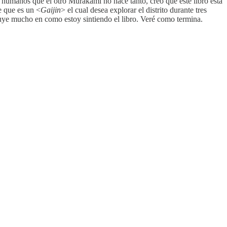
umanos que el otro Murakami no hace tanto, creo que este libro esta
te que es un <
Gaijin
> el cual desea explorar el distrito durante tres
luye mucho en como estoy sintiendo el libro. Veré como termina.