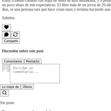
Estoy a medio camino con Sopa de Miso de Ryū Murakami, y a pesar d
un poco abajo de mis expectativas. El libro trata de un joven de 20 año
días, es una persona rara que hace cosas raras y termina haciendo aun
Saludos.
Compartir
Discusión sobre este post
Comentarios
Restacks
Lo mejor de
Último
Sin posts