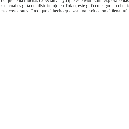
e que tenia muchas expectativas ya que este Murakami explora temas h
s el cual es guía del distrito rojo en Tokio, este guiá consigue un clien
 mas cosas raras. Creo que el hecho que sea una traducción chilena inf