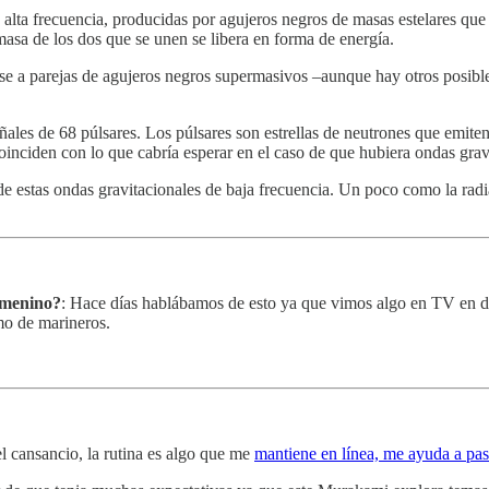
alta frecuencia, producidas por agujeros negros de masas estelares que
masa de los dos que se unen se libera en forma de energía.
se a parejas de agujeros negros supermasivos –aunque hay otros posible
señales de 68 púlsares. Los púlsares son estrellas de neutrones que em
oinciden con lo que cabría esperar en el caso de que hubiera ondas gravi
 de estas ondas gravitacionales de baja frecuencia. Un poco como la ra
femenino?
: Hace días hablábamos de esto ya que vimos algo en TV en d
smo de marineros.
el cansancio, la rutina es algo que me
mantiene en línea, me ayuda a pas