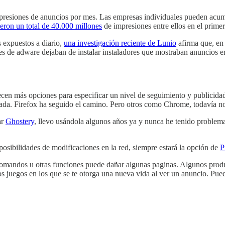
presiones de anuncios por mes. Las empresas individuales pueden acumu
ron un total de 40.000 millones
de impresiones entre ellos en el prime
s expuestos a diario,
una investigación reciente de Lunio
afirma que, en 
es de adware dejaban de instalar instaladores que mostraban anuncios 
cen más opciones para especificar un nivel de seguimiento y publicida
ada. Firefox ha seguido el camino. Pero otros como Chrome, todavía no l
ar
Ghostery
, llevo usándola algunos años ya y nunca he tenido proble
posibilidades de modificaciones en la red, siempre estará la opción de
P
omandos u otras funciones puede dañar algunas paginas. Algunos product
os juegos en los que se te otorga una nueva vida al ver un anuncio. P